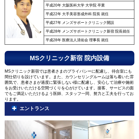
平成20年 大阪医科大学 大学院 卒業
平成22年 大手美容形成外科 院長 就任
平成27年 メンズサポートクリニック開設
平成28年 メンズサポートクリニック新宿 院長就任
平成28年 医療法人清佑会 理事長 就任
MSクリニック新宿 院内設備
MSクリニック新宿では患者さまのプライバシーに配慮し、待合室にも
間仕切りを設けています。また、カウンセリングルームは落ち着いた雰
囲気で、患者さまが過度に緊張しない様に配慮し、安心して治療や施術
をお受けいただける空間づくりを心がけています。接客、サービスの面
でもご満足いただけるよう医師、スタッフ一同、努力と工夫を行ってお
ります。
エントランス