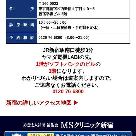
〒160-0023
住所
東京都新宿区西新宿１丁目１９−５
新宿幸容ビル 3階
10：00〜20：00
診療時間
（平日・土日祝診療・予約制不定休）
予約相談
0120-76-6800 （8:00〜21:00）
JR新宿駅南口徒歩3分
ヤマダ電機LABIの先。
1階がソフトバンクのビル
の
3階
になります。
わかりづらい場合は道案内しますので、
ご遠慮なくお電話ください。
0120-76-6800
新宿の詳しいアクセス地図 ▶