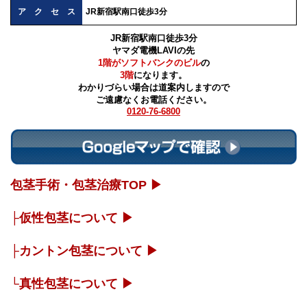
アクセス
JR新宿駅南口徒歩3分
JR新宿駅南口徒歩3分
ヤマダ電機LAVIの先
1階がソフトバンクのビル
の
3階
になります。
わかりづらい場合は道案内しますので
ご遠慮なくお電話ください。
0120-76-6800
包茎手術・包茎治療TOP ▶
├仮性包茎について ▶
├カントン包茎について ▶
└真性包茎について ▶