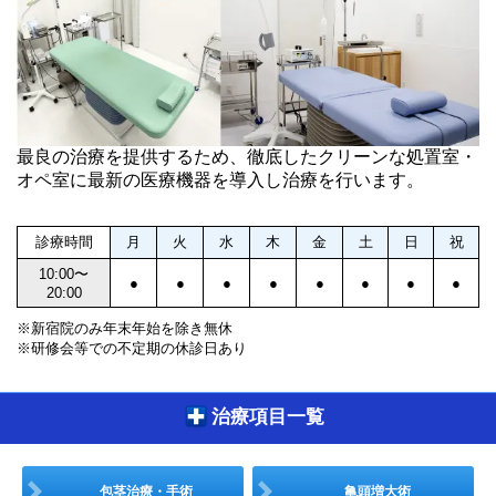
最良の治療を提供するため、徹底したクリーンな処置室・
オペ室に最新の医療機器を導入し治療を行います。
診療時間
月
火
水
木
金
土
日
祝
10:00〜
●
●
●
●
●
●
●
●
20:00
※新宿院のみ年末年始を除き無休
※研修会等での不定期の休診日あり
治療項目一覧
包茎治療・手術
亀頭増大術