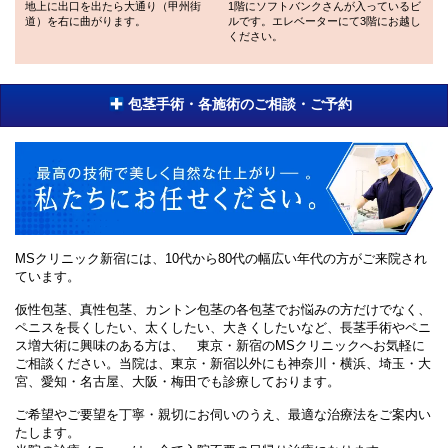
地上に出口を出たら大通り（甲州街
1階にソフトバンクさんが入っているビ
道）を右に曲がります。
ルです。エレベーターにて3階にお越し
ください。
包茎手術・各施術のご相談・ご予約
MSクリニック新宿には、10代から80代の幅広い年代の方がご来院され
ています。
仮性包茎、真性包茎、カントン包茎の各包茎でお悩みの方だけでなく、
ペニスを長くしたい、太くしたい、大きくしたいなど、長茎手術やペニ
ス増大術に興味のある方は、 東京・新宿のMSクリニックへお気軽に
ご相談ください。当院は、東京・新宿以外にも神奈川・横浜、埼玉・大
宮、愛知・名古屋、大阪・梅田でも診療しております。
ご希望やご要望を丁寧・親切にお伺いのうえ、最適な治療法をご案内い
たします。