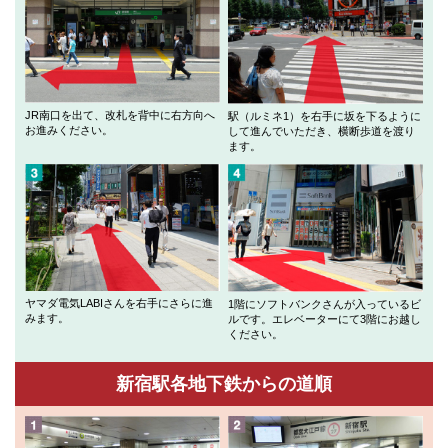
JR南口を出て、改札を背中に右方向へ
駅（ルミネ1）を右手に坂を下るように
お進みください。
して進んでいただき、横断歩道を渡り
ます。
ヤマダ電気LABIさんを右手にさらに進
1階にソフトバンクさんが入っているビ
みます。
ルです。エレベーターにて3階にお越し
ください。
新宿駅各地下鉄からの道順