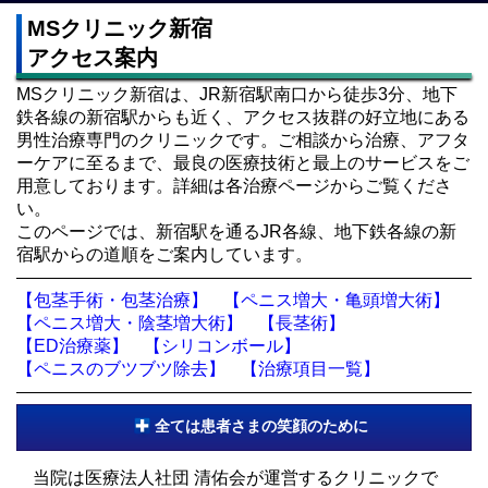
MSクリニック新宿
アクセス案内
MSクリニック新宿は、JR新宿駅南口から徒歩3分、地下
鉄各線の新宿駅からも近く、アクセス抜群の好立地にある
男性治療専門のクリニックです。ご相談から治療、アフタ
ーケアに至るまで、最良の医療技術と最上のサービスをご
用意しております。詳細は各治療ページからご覧くださ
い。
このページでは、新宿駅を通るJR各線、地下鉄各線の新
宿駅からの道順をご案内しています。
【包茎手術・包茎治療】
【ペニス増大・亀頭増大術】
【ペニス増大・陰茎増大術】
【長茎術】
【ED治療薬】
【シリコンボール】
【ペニスのブツブツ除去】
【治療項目一覧】
全ては患者さまの笑顔のために
当院は医療法人社団 清佑会が運営するクリニックで