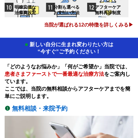
明瞭安価な
分割も選べる
アフターケア
治療費設定
お支払い方法
無料再診制度
当院が選ばれる12の特徴を詳しくみる▶
新しい自分に生まれ変わりたい方は
■
“今すぐ”ご予約ください！
「どのようなお悩みか」「何がご希望か」当院では、
患者さまファーストで一番最適な治療方法
をご案内し
ています。
ここでは、当院の無料相談からアフターケアまでを簡
単にご説明します。
❶
無料相談・来院予約