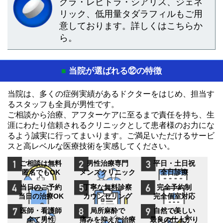
グラ・レビトラ・シアリス、ジェネ
リック、低用量タダラフィルもご用
意しております。詳しくはこちらか
ら。
当院が選ばれる⑫の特徴
■
当院は、多くの症例実績があるドクターをはじめ、担当す
るスタッフも全員が男性です。
ご相談から治療、アフターケアに至るまで責任を持ち、生
涯にわたり信頼されるクリニックとして患者様のお力にな
るよう誠実に行ってまいります。ご満足いただけるサービ
スと高レベルな医療技術を実感してください。
ご相談は無料
男性治療専門
平日・土日祝
匿名でもOK
メンズクリニック
全日診療
当日のご予約
丁寧な無料診察
完全予約制
当日の治療OK
カウンセリング
完全個室対応
医師・看護師
局所麻酔で
自然で美しい
全て男性
痛みを抑えた治療
最良の仕上がり