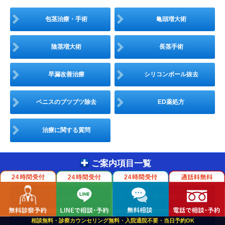
包茎治療・手術
亀頭増大術
陰茎増大術
長茎手術
早漏改善治療
シリコンボール抜去
ペニスのブツブツ除去
ED薬処方
治療に関する質問
ご案内項目一覧
よくある質問
治療項目一覧
相談無料・診察カウンセリング無料・入院通院不要・当日予約OK
治療費用一覧
初めての方へ