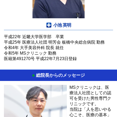
小池 英明
平成22年 近畿大学医学部 卒業
平成25年 医療法人社団 明芳会 板橋中央総合病院 勤務
令和4年 大手美容外科 院長 就任
令和5年 MSクリニック 勤務
医籍第491270号 平成22年7月23日登録
総院長からのメッセージ
■
MSクリニックは、医
療法人社団としての認
可を受けた男性専門ク
リニックです。
当院は「人を思いやる
心こそ、医療の基本」