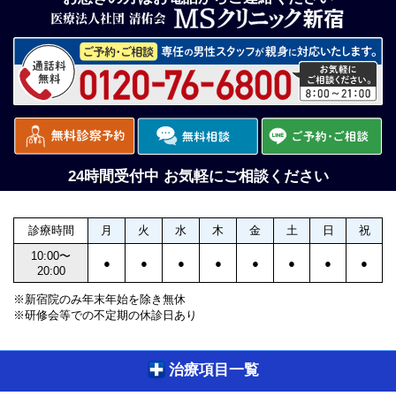
24時間受付中 お気軽にご相談ください
診療時間
月
火
水
木
金
土
日
祝
10:00〜
●
●
●
●
●
●
●
●
20:00
※新宿院のみ年末年始を除き無休
※研修会等での不定期の休診日あり
治療項目一覧