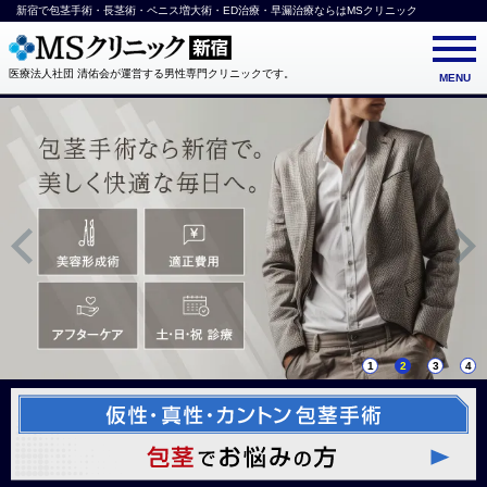
新宿で包茎手術・長茎術・ペニス増大術・ED治療・早漏治療ならはMSクリニック
医療法人社団 清佑会が運営する男性専門クリニックです。
MENU
1
2
3
4