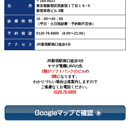
〒160-0023
住所
東京都新宿区西新宿１丁目１９−５
新宿幸容ビル 3階
10：00〜20：00
診療時間
（平日・土日祝診療・予約制不定休）
予約相談
0120-76-6800 （8:00〜21:00）
アクセス
JR新宿駅南口徒歩3分
JR新宿駅南口徒歩3分
ヤマダ電機LAVIの先
1階がソフトバンクのビル
の
3階
になります。
わかりづらい場合は道案内しますので
ご遠慮なくお電話ください。
0120-76-6800